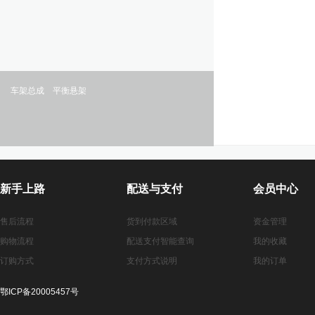
车架总成
平衡悬架
新手上路
配送与支付
会员中心
售后流程
货到付款区域
资金管理
购物流程
配送支付智能查询
我的收藏
订购方式
支付方式说明
我的订单
鄂ICP备20005457号