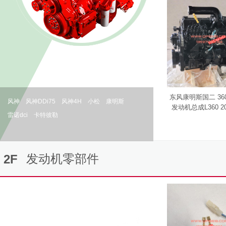
东风康明斯国二 36
风神
风神DDi75
风神4H
小松
康明斯
发动机总成L360 20 
雷诺dci
卡特彼勒
发动机零部件
2F