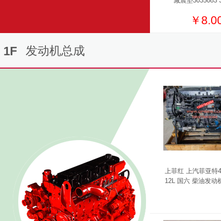
减震垫3035083 3
￥8.0
发动机总成
1F
上菲红 上汽菲亚特46
12L 国六 柴油发动机
1A*M F3GCE