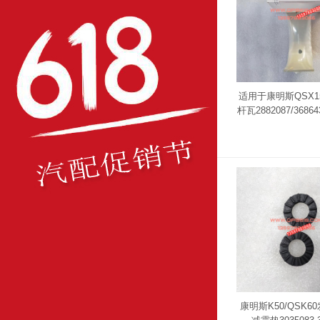
适用于康明斯QSX1
杆瓦2882087/368643
康明斯K50/QSK6