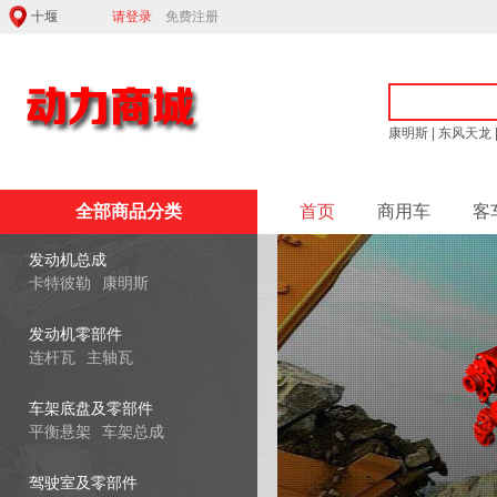
请登录
免费注册
康明斯
|
东风天龙
全部商品分类
首页
商用车
客
发动机总成
卡特彼勒
康明斯
发动机零部件
连杆瓦
主轴瓦
车架底盘及零部件
平衡悬架
车架总成
驾驶室及零部件