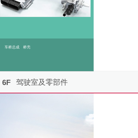
车桥总成
桥壳
驾驶室及零部件
6F