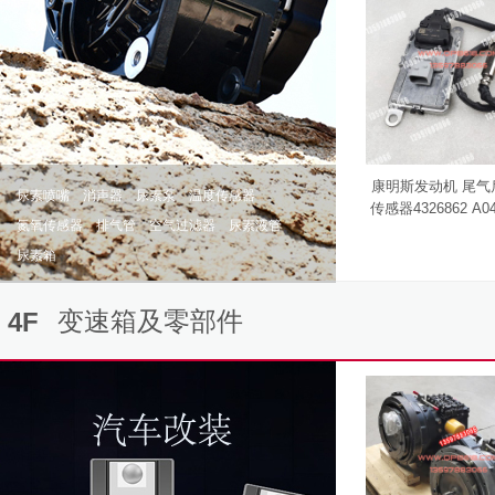
康明斯发动机 尾气
尿素喷嘴
消声器
尿素泵
温度传感器
传感器4326862 A04
氮氧传感器
排气管
空气过滤器
尿素液管
K96751C A2C95993
156
尿素箱
变速箱及零部件
4F