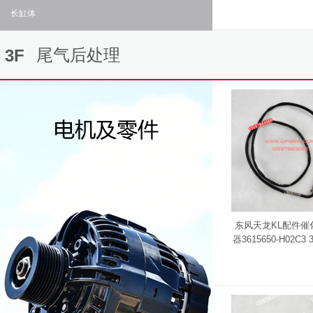
长缸体
尾气后处理
3F
东风天龙KL配件催
器3615650-H02C3 3
2C3