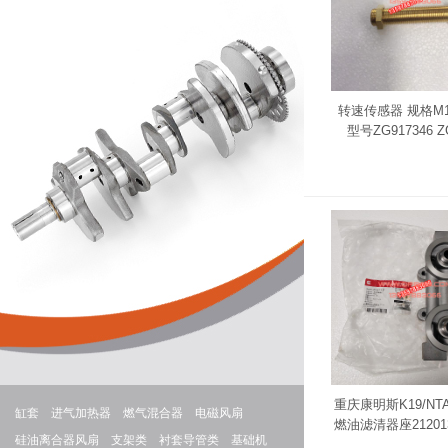
转速传感器 规格M18
型号ZG917346 Z
重庆康明斯K19/NT
缸套
进气加热器
燃气混合器
电磁风扇
燃油滤清器座212013/
硅油离合器风扇
支架类
衬套导管类
基础机
35601