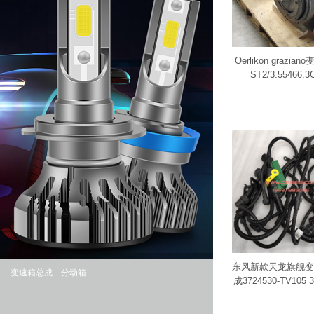
Oerlikon grazi
ST2/3.55466.3
东风新款天龙旗舰变
变速箱总成
分动箱
成3724530-TV105 3
105