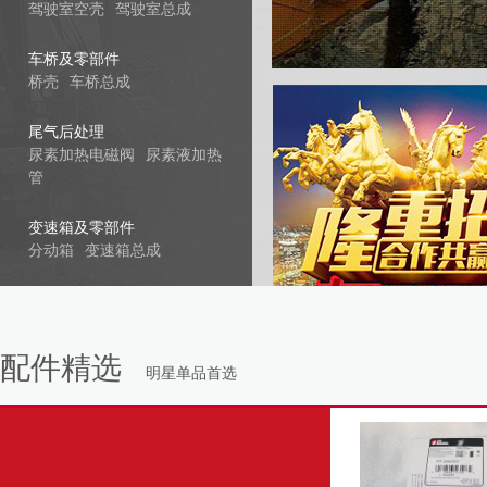
驾驶室空壳
驾驶室总成
车桥及零部件
桥壳
车桥总成
尾气后处理
尿素加热电磁阀
尿素液加热
管
变速箱及零部件
分动箱
变速箱总成
配件精选
明星单品首选