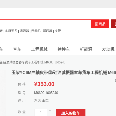
搜商品
斯
|
东风天龙
|
滤清器
|
起动机
|
增压器
|
皮带
车
客车
工程机械
特种车
新能源
发动机
/硅油减振器客车货车工程机械 M6600-1005240
玉柴YC6M曲轴皮带盘/硅油减振器客车货车工程机械 M6600-
¥
353.00
价 格
型 号
M6600-1005240
适 用
东风 玉柴
+
数 量
-