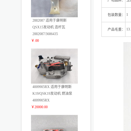
产地品牌：
玉
1
包装数量：
2882087 适用于康明斯
QSX15发动机 连杆瓦
13.
产品毛重：
2882087/3686435
￥.00
2
4009905RX 适用于康明斯
K19/QSK19发动机 燃油泵
4009905RX
￥20000.00
3