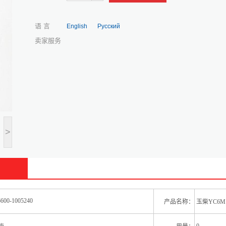
语 言
English
Русский
卖家服务
>
00-1005240
产品名称：
玉柴YC6