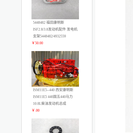
5448482 福田康明斯
ISF2.8/3.8发动机配件 发电机
支架5448482/4932559
￥50.00
4
ISM11E5--440 西安康明斯
ISM11E5 440国五440马力
10.8L柴油发动机总成
￥.00
5