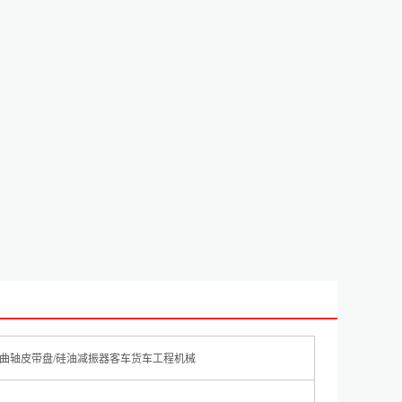
M曲轴皮带盘/硅油减振器客车货车工程机械