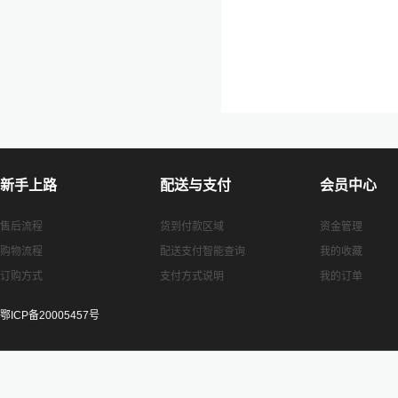
新手上路
配送与支付
会员中心
售后流程
货到付款区域
资金管理
购物流程
配送支付智能查询
我的收藏
订购方式
支付方式说明
我的订单
鄂ICP备20005457号