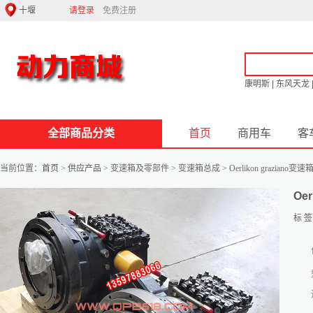
请登录
免费注册
康明斯
|
东风天龙
全部商品分类
首页
商用车
客
当前位置：
首页
>
供应产品
> 变速箱及零部件 > 变速箱总成 > Oerlikon graziano变速箱总成
Oer
标 