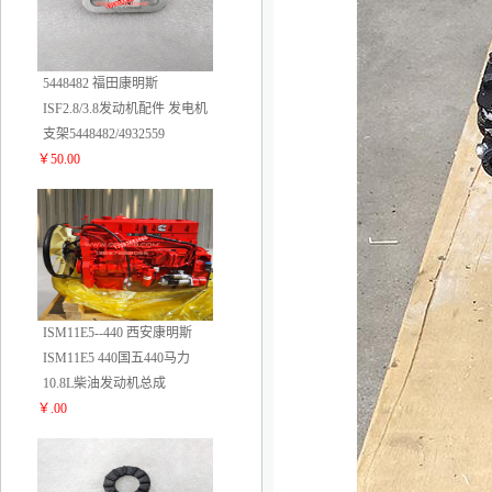
5448482 福田康明斯
ISF2.8/3.8发动机配件 发电机
支架5448482/4932559
￥50.00
4
ISM11E5--440 西安康明斯
ISM11E5 440国五440马力
10.8L柴油发动机总成
￥.00
5