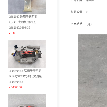
产地品牌：
康明斯
0
包装数量：
2882087 适用于康明斯
QSX15发动机 连杆瓦
(kg)
产品毛重：
2882087/3686435
￥.00
2
4009905RX 适用于康明斯
K19/QSK19发动机 燃油泵
4009905RX
￥20000.00
3