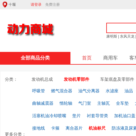
请登录
免费注册
康明斯
|
东风天龙
全部商品分类
首页
商用车
客
分类：
发动机总成
发动机零部件
车架底盘及零部件
呼吸管
燃气混合器
油气分离器
水滤座
油品
曲轴减震器
惰轮轴
气门室
主轴瓦
全车垫
活塞机油冷却喷嘴
垫片
衬套导管类
加机油口盖
接地线
卡箍
离合器片
机油标尺
防冻液及尿
更多分类：