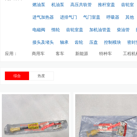
燃油泵
机油泵
高压共轨管
推杆室盖
齿轮室
进气加热器
进排气门
气门室盖
呼吸器
其他
电磁阀
惰轮
齿轮室盖
加机油管盖
柴油管
接头及堵头
轴承
齿轮
压盘
控制模块
密封
应用：
商用车
客车
新能源
特种车
工程机
综合
热度