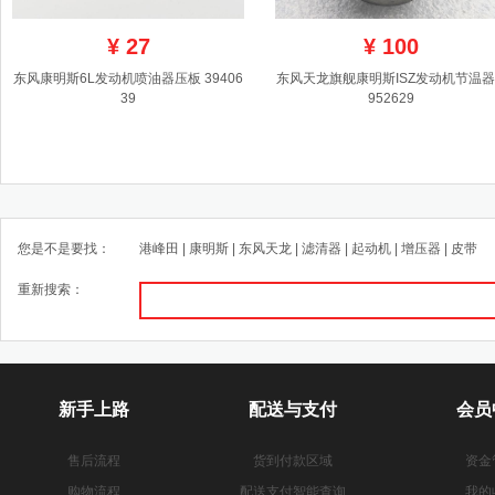
¥
27
¥
100
东风康明斯6L发动机喷油器压板 39406
东风天龙旗舰康明斯ISZ发动机节温器 
39
952629
您是不是要找：
港峰田
|
康明斯
|
东风天龙
|
滤清器
|
起动机
|
增压器
|
皮带
重新搜索：
新手上路
配送与支付
会员
售后流程
货到付款区域
资金
购物流程
配送支付智能查询
我的