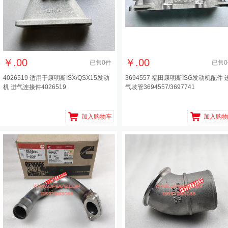
￥
.00
￥
.00
已售
0
件
已售
0
4026519 适用于康明斯ISX/QSX15发动
3694557 福田康明斯ISG发动机配件 
机 进气连接件4026519
气歧管3694557/3697741
加入购物车
加入购物