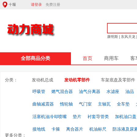
请登录
免费注册
康明斯
|
东风天龙
全部商品分类
首页
商用车
客
分类：
发动机总成
发动机零部件
车架底盘及零部件
呼吸管
燃气混合器
油气分离器
水滤座
油品
曲轴减震器
惰轮轴
气门室
主轴瓦
全车垫
活塞机油冷却喷嘴
垫片
衬套导管类
加机油口盖
接地线
卡箍
离合器片
机油标尺
防冻液及尿
更多分类：