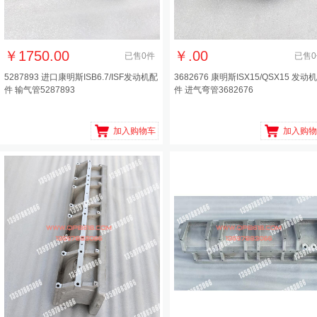
￥
1750.00
￥
.00
已售
0
件
已售
0
5287893 进口康明斯ISB6.7/ISF发动机配
3682676 康明斯ISX15/QSX15 发动
件 输气管5287893
件 进气弯管3682676
加入购物车
加入购物