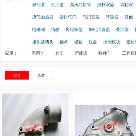
燃油泵
机油泵
高压共轨管
推杆室盖
齿轮室
进气加热器
进排气门
气门室盖
呼吸器
其他
电磁阀
惰轮
齿轮室盖
加机油管盖
柴油管
接头及堵头
轴承
齿轮
压盘
控制模块
密封
应用：
商用车
客车
新能源
特种车
工程机
综合
热度