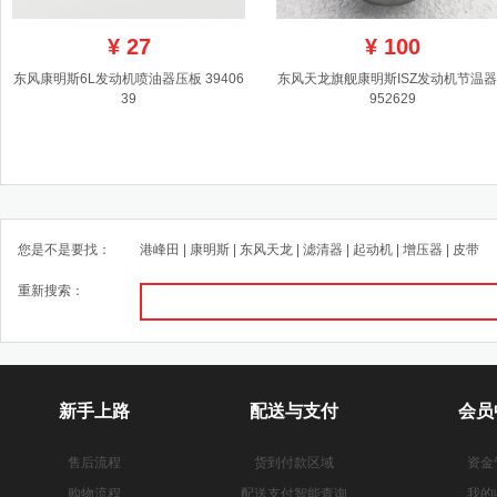
¥
27
¥
100
东风康明斯6L发动机喷油器压板 39406
东风天龙旗舰康明斯ISZ发动机节温器 
39
952629
您是不是要找：
港峰田
|
康明斯
|
东风天龙
|
滤清器
|
起动机
|
增压器
|
皮带
重新搜索：
新手上路
配送与支付
会员
售后流程
货到付款区域
资金
购物流程
配送支付智能查询
我的