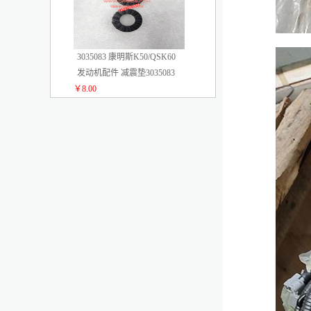
3035083 康明斯K50/QSK60
发动机配件 减震垫3035083
￥8.00