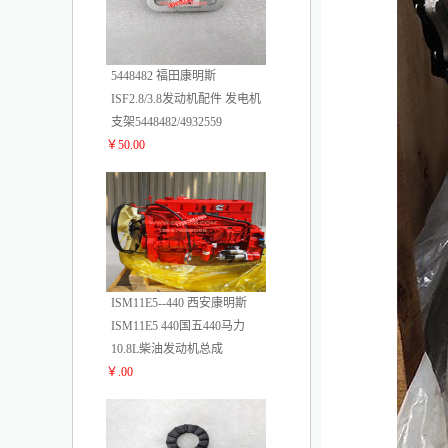
5448482 福田康明斯
ISF2.8/3.8发动机配件 发电机
支架5448482/4932559
￥50.00
4
ISM11E5--440 西安康明斯
ISM11E5 440国五440马力
10.8L柴油发动机总成
￥.00
5