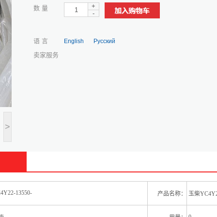
+
数 量
-
语 言
English
Русский
卖家服务
>
4Y22-13550-
产品名称：
玉柴YC4Y2