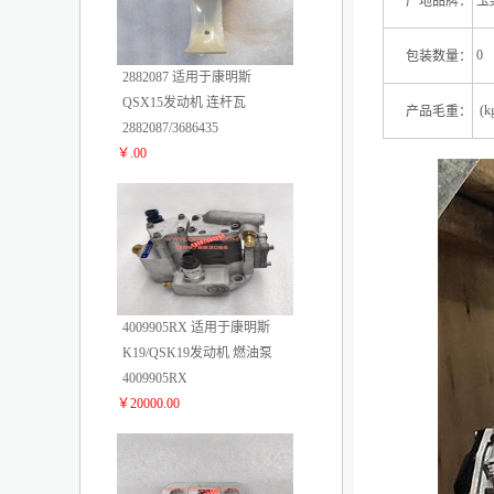
产地品牌：
玉
0
包装数量：
2882087 适用于康明斯
QSX15发动机 连杆瓦
(kg
产品毛重：
2882087/3686435
￥.00
2
4009905RX 适用于康明斯
K19/QSK19发动机 燃油泵
4009905RX
￥20000.00
3