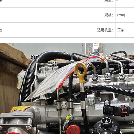
0
柴
用量：
(mm)
规格：
)
适用机型：
玉柴