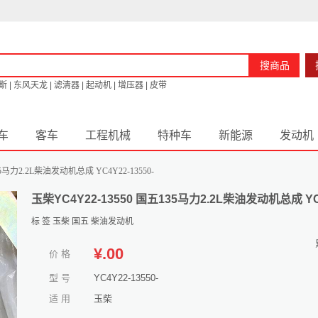
搜商品
斯
|
东风天龙
|
滤清器
|
起动机
|
增压器
|
皮带
车
客车
工程机械
特种车
新能源
发动机
5马力2.2L柴油发动机总成 YC4Y22-13550-
玉柴YC4Y22-13550 国五135马力2.2L柴油发动机总成 YC4
标 签
玉柴
国五
柴油发动机
¥
.00
价 格
型 号
YC4Y22-13550-
适 用
玉柴