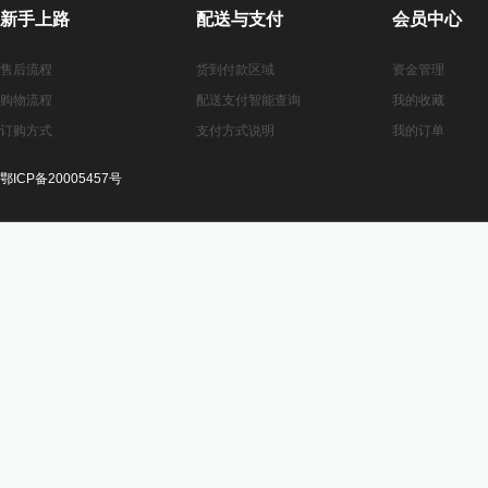
新手上路
配送与支付
会员中心
售后流程
货到付款区域
资金管理
购物流程
配送支付智能查询
我的收藏
订购方式
支付方式说明
我的订单
鄂ICP备20005457号