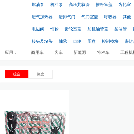
燃油泵
机油泵
高压共轨管
推杆室盖
齿轮室
进气加热器
进排气门
气门室盖
呼吸器
其他
电磁阀
惰轮
齿轮室盖
加机油管盖
柴油管
接头及堵头
轴承
齿轮
压盘
控制模块
密封
应用：
商用车
客车
新能源
特种车
工程机
综合
热度