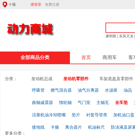
请登录
免费注册
康明斯
|
东风天龙
全部商品分类
首页
商用车
客
分类：
发动机总成
发动机零部件
车架底盘及零部件
呼吸管
燃气混合器
油气分离器
水滤座
油品
曲轴减震器
惰轮轴
气门室
主轴瓦
全车垫
活塞机油冷却喷嘴
垫片
衬套导管类
加机油口盖
接地线
卡箍
离合器片
机油标尺
防冻液及尿
更多分类：