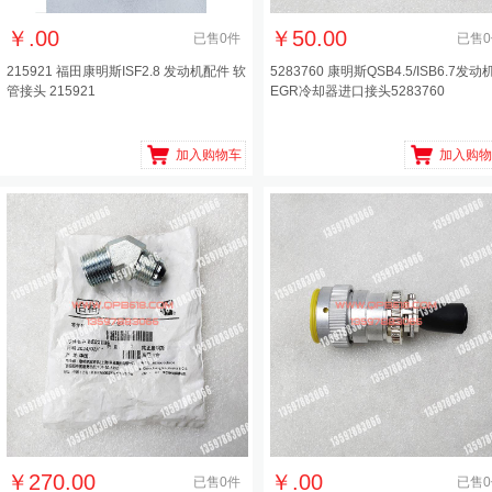
￥
.00
￥
50.00
已售
0
件
已售
0
215921 福田康明斯ISF2.8 发动机配件 软
5283760 康明斯QSB4.5/ISB6.7发动
管接头 215921
EGR冷却器进口接头5283760
加入购物车
加入购物
￥
270.00
￥
.00
已售
0
件
已售
0