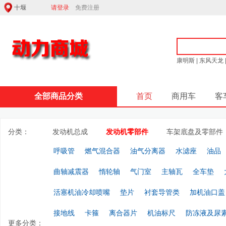
请登录
免费注册
康明斯
|
东风天龙
全部商品分类
首页
商用车
客
分类：
发动机总成
发动机零部件
车架底盘及零部件
呼吸管
燃气混合器
油气分离器
水滤座
油品
曲轴减震器
惰轮轴
气门室
主轴瓦
全车垫
活塞机油冷却喷嘴
垫片
衬套导管类
加机油口盖
接地线
卡箍
离合器片
机油标尺
防冻液及尿
更多分类：