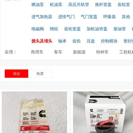
燃油泵
机油泵
高压共轨管
推杆室盖
齿轮室
进气加热器
进排气门
气门室盖
呼吸器
其他
电磁阀
惰轮
齿轮室盖
加机油管盖
柴油管
接头及堵头
轴承
齿轮
压盘
控制模块
密封
应用：
商用车
客车
新能源
特种车
工程机
综合
热度