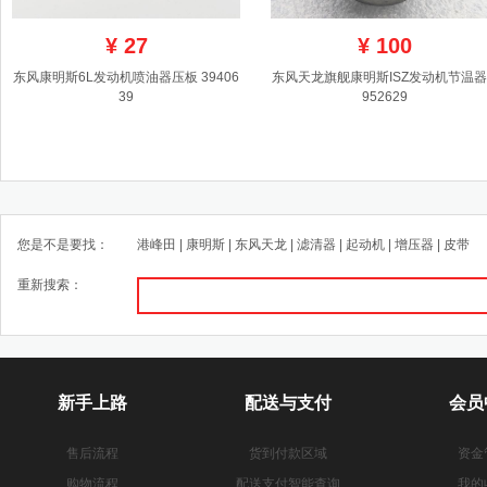
¥
27
¥
100
东风康明斯6L发动机喷油器压板 39406
东风天龙旗舰康明斯ISZ发动机节温器 
39
952629
您是不是要找：
港峰田
|
康明斯
|
东风天龙
|
滤清器
|
起动机
|
增压器
|
皮带
重新搜索：
新手上路
配送与支付
会员
售后流程
货到付款区域
资金
购物流程
配送支付智能查询
我的