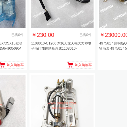
￥
230.00
￥
23000.0
已售
0
件
已售
0
件
SX/QSX15发动
1108010-C1200 东风天龙天锦大力神电
4975617 康明斯
/4935095/
子油门加速踏板总成1108010-
输油泵 4975617 5
C1200/6543617B
加入购物车
加入购物车