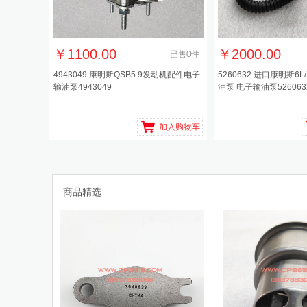
￥
1100.00
￥
2000.00
已售
0
件
4943049 康明斯QSB5.9发动机配件电子
5260632 进口康明斯6L/
输油泵4943049
油泵 电子输油泵526063
加入购物车
商品精选