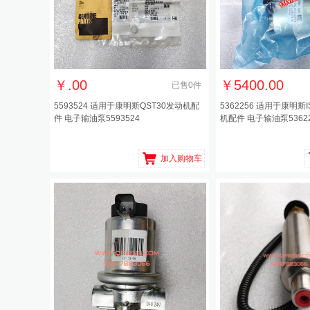
￥
.00
￥
5400.00
已售
0
件
5593524 适用于康明斯QST30发动机配
5362256 适用于康明斯I
件 电子输油泵5593524
机配件 电子输油泵5362256
加入购物车