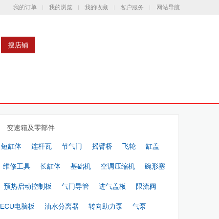
我的订单
我的浏览
我的收藏
客户服务
网站导航
搜店铺
变速箱及零部件
短缸体
连杆瓦
节气门
摇臂桥
飞轮
缸盖
维修工具
长缸体
基础机
空调压缩机
碗形塞
预热启动控制板
气门导管
进气盖板
限流阀
ECU电脑板
油水分离器
转向助力泵
气泵