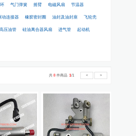
环
气门弹簧
摇臂
电磁风扇
节温器
驱动连接器
橡胶密封圈
油封及油封座
飞轮壳
高压油管
硅油离合器风扇
进气管
起动机
共
8
件商品
1
/1
<
>