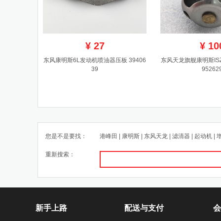
¥
27
¥
10
东风康明斯6L发动机喷油器压板 39406
东风天龙旗舰康明斯IS
39
95262
您是不是要找：
港峰田
|
康明斯
|
东风天龙
|
滤清器
|
起动机
|
重新搜索：
新手上路
配送与支付
会