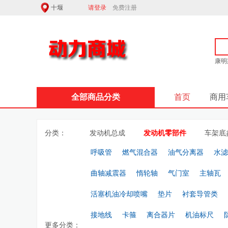
请登录
免费注册
康明
全部商品分类
首页
商用
分类：
发动机总成
发动机零部件
车架底
呼吸管
燃气混合器
油气分离器
水滤
曲轴减震器
惰轮轴
气门室
主轴瓦
活塞机油冷却喷嘴
垫片
衬套导管类
接地线
卡箍
离合器片
机油标尺
更多分类：