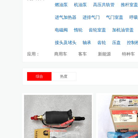
燃油泵
机油泵
高压共轨管
推杆室盖
进气加热器
进排气门
气门室盖
呼吸
电磁阀
惰轮
齿轮室盖
加机油管盖
接头及堵头
轴承
齿轮
压盘
控制
应用：
商用车
客车
新能源
特种车
综合
热度