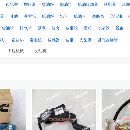
齿轮室
增压器
柴滤座
输油泵
机油冷却器
继电器
活塞
器
其他
涨紧轮
机滤座
水管
机油管
油底壳
凸轮轴
柴油管
排气管
活塞
缸套
皮带轮
螺丝
滤清器
线束
模块
密封垫
发电机
传感器
皮带
支架类
进气连接管
工程机械
发动机