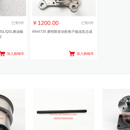
￥
1200.00
已售
0
件
已售
0
件
ISL/QSL燃油输
4944735 康明斯发动机电子输油泵总成
2
加入购物车
加入购物车