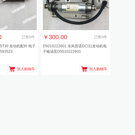
0
￥
300.00
已售
0
件
已售
0
件
QST30 发动机配件 电子
D5010222601 东风雷诺DCI11发动机电
593523
子输油泵D5010222601
加入购物车
加入购物车