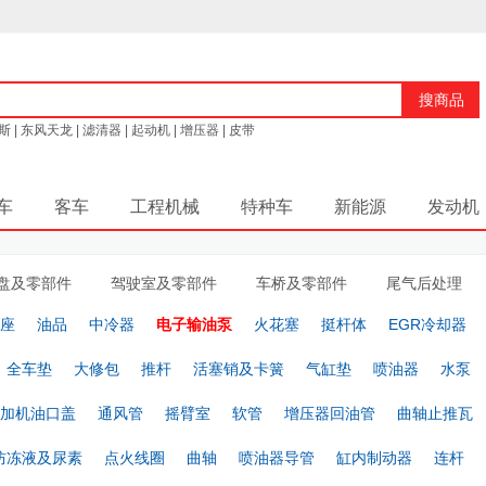
搜商品
斯
|
东风天龙
|
滤清器
|
起动机
|
增压器
|
皮带
车
客车
工程机械
特种车
新能源
发动机
盘及零部件
驾驶室及零部件
车桥及零部件
尾气后处理
座
油品
中冷器
电子输油泵
火花塞
挺杆体
EGR冷却器
全车垫
大修包
推杆
活塞销及卡簧
气缸垫
喷油器
水泵
加机油口盖
通风管
摇臂室
软管
增压器回油管
曲轴止推瓦
防冻液及尿素
点火线圈
曲轴
喷油器导管
缸内制动器
连杆