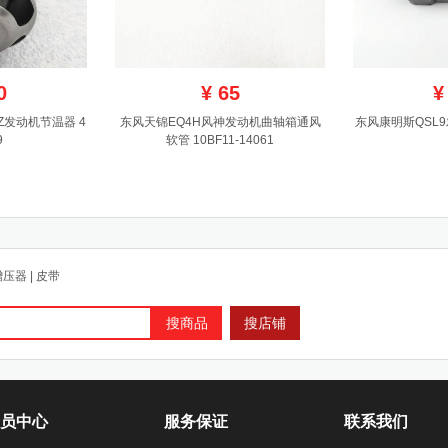
0
¥
65
¥
Z发动机节温器 4
东风天锦EQ4H风神发动机曲轴箱通风
东风康明斯QSL9
9
软管 10BF11-14061
增压器
|
皮带
搜商品
搜店铺
员中心
服务保证
联系我们