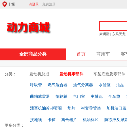
请登录
免费注册
康明斯
|
东风天龙
全部商品分类
首页
商用车
客
分类：
发动机总成
发动机零部件
车架底盘及零部件
呼吸管
燃气混合器
油气分离器
水滤座
油品
曲轴减震器
惰轮轴
气门室
主轴瓦
全车垫
活塞机油冷却喷嘴
垫片
衬套导管类
加机油口盖
接地线
卡箍
离合器片
机油标尺
防冻液及尿
更多分类：