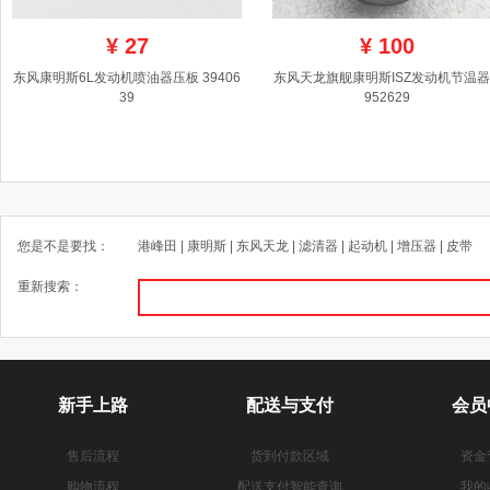
¥
27
¥
100
东风康明斯6L发动机喷油器压板 39406
东风天龙旗舰康明斯ISZ发动机节温器 
39
952629
您是不是要找：
港峰田
|
康明斯
|
东风天龙
|
滤清器
|
起动机
|
增压器
|
皮带
重新搜索：
新手上路
配送与支付
会员
售后流程
货到付款区域
资金
购物流程
配送支付智能查询
我的