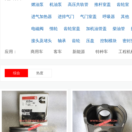
燃油泵
机油泵
高压共轨管
推杆室盖
齿轮室
进气加热器
进排气门
气门室盖
呼吸器
其他
电磁阀
惰轮
齿轮室盖
加机油管盖
柴油管
接头及堵头
轴承
齿轮
压盘
控制模块
密封
应用：
商用车
客车
新能源
特种车
工程机
综合
热度