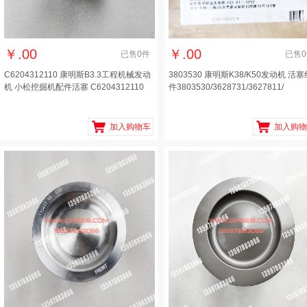
￥
.00
￥
.00
已售
0
件
已售
0
C6204312110 康明斯B3.3工程机械发动
3803530 康明斯K38/K50发动机 活塞
机 小松挖掘机配件活塞 C6204312110
件3803530/3628731/3627811/
加入购物车
加入购物