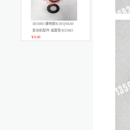
3035083 康明斯K50/QSK60
发动机配件 减震垫3035083
￥8.00