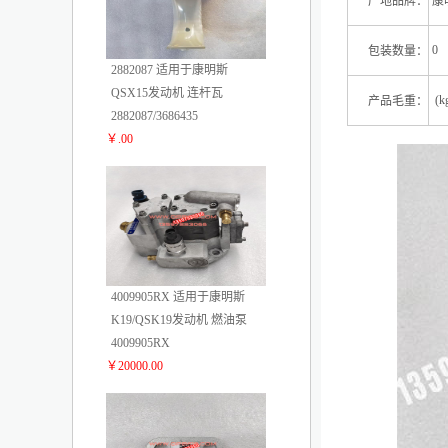
产地品牌：
康
0
包装数量：
2882087 适用于康明斯
QSX15发动机 连杆瓦
(kg
产品毛重：
2882087/3686435
￥.00
2
4009905RX 适用于康明斯
K19/QSK19发动机 燃油泵
4009905RX
￥20000.00
3