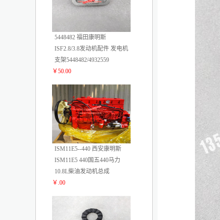
5448482 福田康明斯
ISF2.8/3.8发动机配件 发电机
支架5448482/4932559
￥50.00
4
ISM11E5--440 西安康明斯
ISM11E5 440国五440马力
10.8L柴油发动机总成
￥.00
5