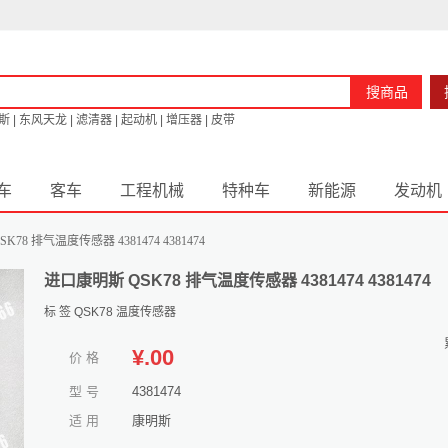
搜商品
斯
|
东风天龙
|
滤清器
|
起动机
|
增压器
|
皮带
车
客车
工程机械
特种车
新能源
发动机
8 排气温度传感器 4381474 4381474
进口康明斯 QSK78 排气温度传感器 4381474 4381474
标 签
QSK78
温度传感器
¥
.00
价 格
型 号
4381474
适 用
康明斯