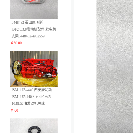
5448482 福田康明斯
ISF2.8/3.8发动机配件 发电机
支架5448482/4932559
￥50.00
4
ISM11E5--440 西安康明斯
ISM11E5 440国五440马力
10.8L柴油发动机总成
￥.00
5