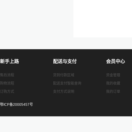
新手上路
配送与支付
会员中心
售后流程
货到付款区域
资金管理
购物流程
配送支付智能查询
我的收藏
订购方式
支付方式说明
我的订单
鄂ICP备20005457号