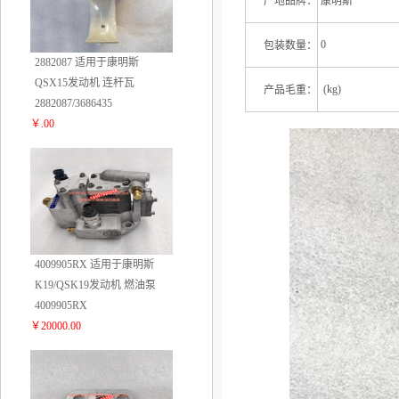
产地品牌：
康明斯
0
包装数量：
2882087 适用于康明斯
QSX15发动机 连杆瓦
(kg)
产品毛重：
2882087/3686435
￥.00
2
4009905RX 适用于康明斯
K19/QSK19发动机 燃油泵
4009905RX
￥20000.00
3