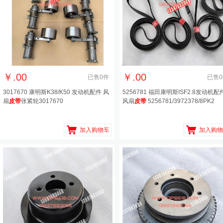
￥
.00
￥
.00
已售
0
件
已售
0
3017670 康明斯K38/K50 发动机配件 风
5256781 福田康明斯ISF2.8发动机配
扇
皮带
张紧轮3017670
风扇
皮带
5256781/3972378/8PK2
加入购物车
加入购物