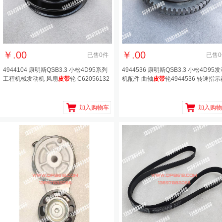
￥
.00
￥
.00
已售
0
件
已售
0
4944104 康明斯QSB3.3 小松4D95系列
4944536 康明斯QSB3.3 小松4D95
工程机械发动机 风扇
皮带
轮 C62056132
机配件 曲轴
皮带
轮4944536 转速指
环4
加入购物车
加入购物