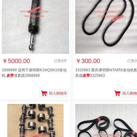
￥
5000.00
￥
300.00
已售
0
件
已售
0
2888888 适用于康明斯K19/QSK19发动
3325963 重庆康明斯NTA855发动机
机
皮带
涨紧器2888888
风扇
皮带
3325963
加入购物车
加入购物