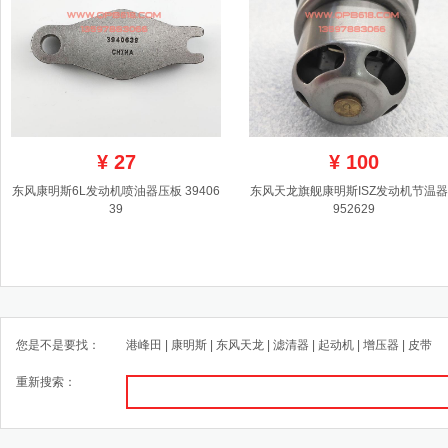
¥
27
¥
100
东风康明斯6L发动机喷油器压板 39406
东风天龙旗舰康明斯ISZ发动机节温器 
39
952629
您是不是要找：
港峰田
|
康明斯
|
东风天龙
|
滤清器
|
起动机
|
增压器
|
皮带
重新搜索：